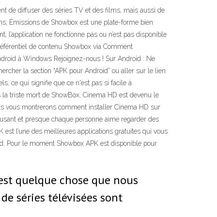
t de diffuser des séries TV et des films, mais aussi de
ilms, Émissions de Showbox est une plate-forme bien
 l’application ne fonctionne pas ou n’est pas disponible
u référentiel de contenu Showbox via Comment
ndroid à Windows Rejoignez-nous ! Sur Android : Ne
ercher la section “APK pour Android” ou aller sur le lien
, ce qui signifie que ce n'est pas si facile à
is la triste mort de ShowBox, Cinema HD est devenu le
 nous vous montrerons comment installer Cinema HD sur
musant et presque chaque personne aime regarder des
 est l’une des meilleures applications gratuites qui vous
roid. Pour le moment Showbox APK est disponible pour
 est quelque chose que nous
de séries télévisées sont