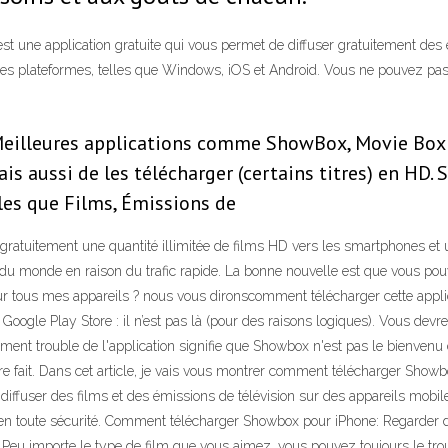
une application gratuite qui vous permet de diffuser gratuitement des ém
ses plateformes, telles que Windows, iOS et Android. Vous ne pouvez pa
re Meilleures applications comme ShowBox, Movie Bo
mais aussi de les télécharger (certains titres) en HD
es que Films, Émissions de
ratuitement une quantité illimitée de films HD vers les smartphones et 
du monde en raison du trafic rapide. La bonne nouvelle est que vous pouvez
tous mes appareils ? nous vous dironscomment télécharger cette appli
oogle Play Store : il n’est pas là (pour des raisons logiques). Vous devre
ement trouble de l'application signifie que Showbox n'est pas le bienvenu d
être fait. Dans cet article, je vais vous montrer comment télécharger Show
iffuser des films et des émissions de télévision sur des appareils mobi
 en toute sécurité. Comment télécharger Showbox pour iPhone: Regarder 
.Peu importe le type de film que vous aimez, vous pouvez toujours le tr