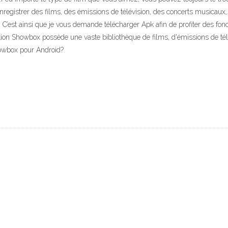
enregistrer des films, des émissions de télévision, des concerts musicau
C’est ainsi que je vous demande télécharger Apk afin de profiter des fon
cation Showbox possède une vaste bibliothèque de films, d'émissions de té
howbox pour Android?