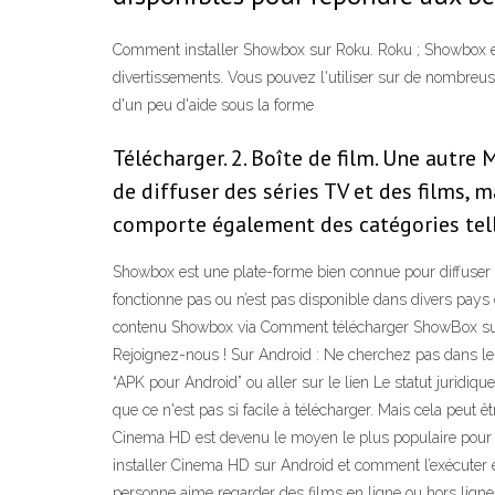
Comment installer Showbox sur Roku. Roku ; Showbox est 
divertissements. Vous pouvez l'utiliser sur de nombreu
d'un peu d'aide sous la forme
Télécharger. 2. Boîte de film. Une aut
de diffuser des séries TV et des films, 
comporte également des catégories tell
Showbox est une plate-forme bien connue pour diffuser g
fonctionne pas ou n’est pas disponible dans divers pays 
contenu Showbox via Comment télécharger ShowBox sur 
Rejoignez-nous ! Sur Android : Ne cherchez pas dans le G
“APK pour Android” ou aller sur le lien Le statut juridiqu
que ce n'est pas si facile à télécharger. Mais cela peut 
Cinema HD est devenu le moyen le plus populaire pour d
installer Cinema HD sur Android et comment l’exécuter
personne aime regarder des films en ligne ou hors ligne