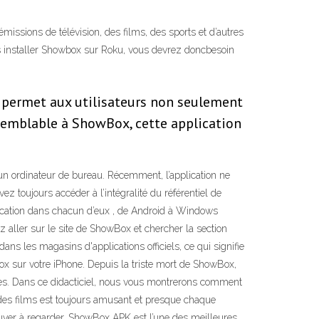
issions de télévision, des films, des sports et d’autres
s installer Showbox sur Roku, vous devrez doncbesoin
x permet aux utilisateurs non seulement
. Semblable à ShowBox, cette application
un ordinateur de bureau. Récemment, l’application ne
 toujours accéder à l’intégralité du référentiel de
cation dans chacun d’eux , de Android à Windows
z aller sur le site de ShowBox et chercher la section
ans les magasins d'applications officiels, ce qui signifie
box sur votre iPhone. Depuis la triste mort de ShowBox,
les. Dans ce didacticiel, nous vous montrerons comment
des films est toujours amusant et presque chaque
ouver à regarder. ShowBox APK est l’une des meilleures