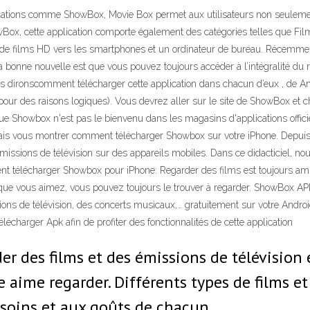
lications comme ShowBox, Movie Box permet aux utilisateurs non seulemen
owBox, cette application comporte également des catégories telles que F
e de films HD vers les smartphones et un ordinateur de bureau. Récemment,
a bonne nouvelle est que vous pouvez toujours accéder à l’intégralité d
s dironscomment télécharger cette application dans chacun d’eux , de A
(pour des raisons logiques). Vous devrez aller sur le site de ShowBox et ch
que Showbox n'est pas le bienvenu dans les magasins d'applications officiels
, je vais vous montrer comment télécharger Showbox sur votre iPhone. Depu
émissions de télévision sur des appareils mobiles. Dans ce didacticiel,
ent télécharger Showbox pour iPhone: Regarder des films est toujours a
 que vous aimez, vous pouvez toujours le trouver à regarder. ShowBox APK
sions de télévision, des concerts musicaux,… gratuitement sur votre And
écharger Apk afin de profiter des fonctionnalités de cette application
r des films et des émissions de télévision
aime regarder. Différents types de films et 
soins et aux goûts de chacun.