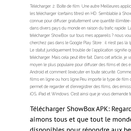
Télécharger. 2. Boîte de film. Une autre Meilleures app
les télécharger (certains titres) en HD. Semblable à Sh
connue pour diffuser gratuitement une quantité illimité
dans divers pays du monde en raison du trafic rapide. L
télécharger ShowBox sur tous mes appareils ? nous vou
cherchez pas dans le Google Play Store : il n’est pas là 
Le statut juridiquement trouble de l'application signifie 
télécharger. Mais cela peut être fait. Dans cet article
moyen le plus populaire pour diffuser des films et des 
Android et comment l’exécuter en toute sécurité. Comm
films en ligne ou hors ligne.Peu importe le type de film
permet de regarder et d’enregistrer des films, des émis
iOS, iPad et Windows. C’est ainsi que je vous demande tél
Télécharger ShowBox APK: Regarde
aimons tous et que tout le monde 
disponibles pour répondre aux be