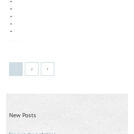
1
2
New Posts