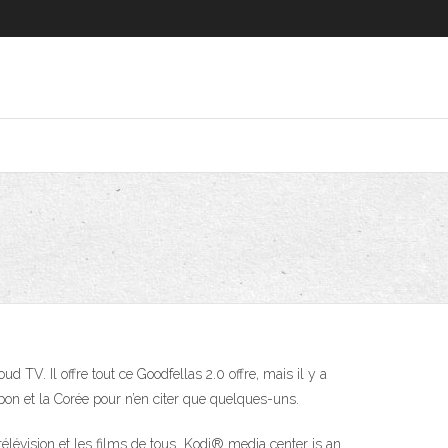
 TV. Il offre tout ce Goodfellas 2.0 offre, mais il y a
n et la Corée pour n’en citer que quelques-uns.
élévision et les films de tous Kodi® media center is an