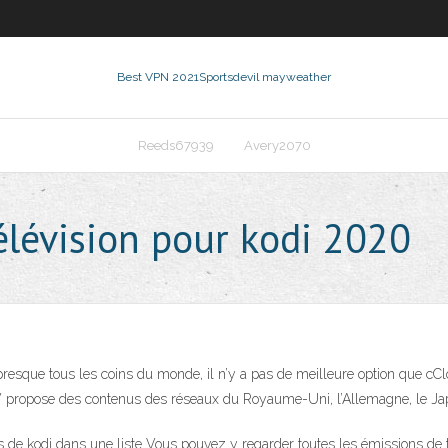
Best VPN 2021
Sportsdevil mayweather
Reeds67939
Avery2070
élévision pour kodi 2020
esque tous les coins du monde, il n’y a pas de meilleure option que cCloud
 propose des contenus des réseaux du Royaume-Uni, l’Allemagne, le Japo
s de kodi dans une liste Vous pouvez y regarder toutes les émissions de t