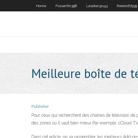
Home
Fosser60398
Laseter31143
Reeds67939
Meilleure boîte de t
Publisher
Pour ceux qui recherchent des chaînes de télévision de pr
des zones où il vaut bien mieux.Par exemple, cCloud TV
Dans cet article, on va rassembler les meilleurs Add-on