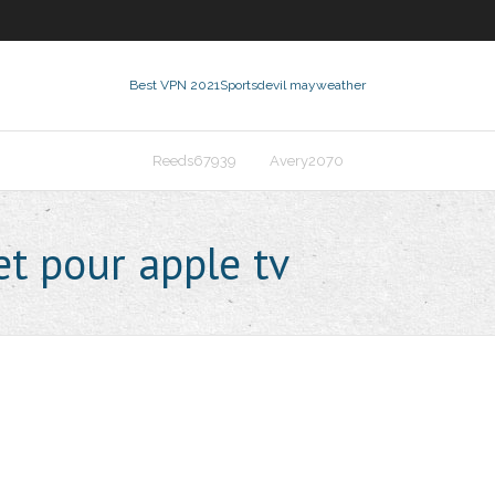
Best VPN 2021
Sportsdevil mayweather
Reeds67939
Avery2070
et pour apple tv