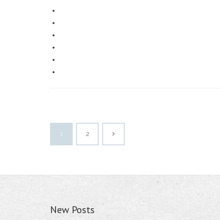
1
2
New Posts