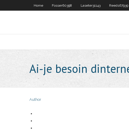
Home
Fosser60398
Laseter31143
Reeds67939
Ai-je besoin dintern
Author