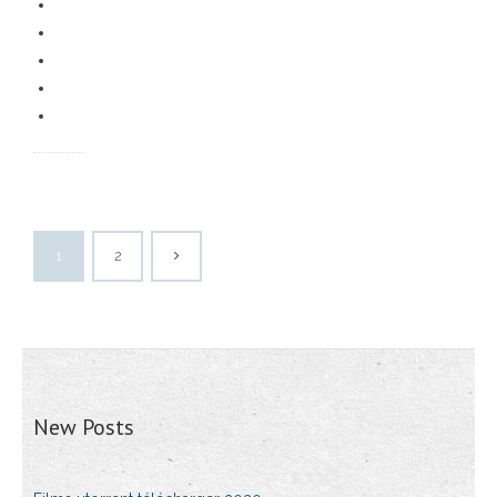
1
2
New Posts