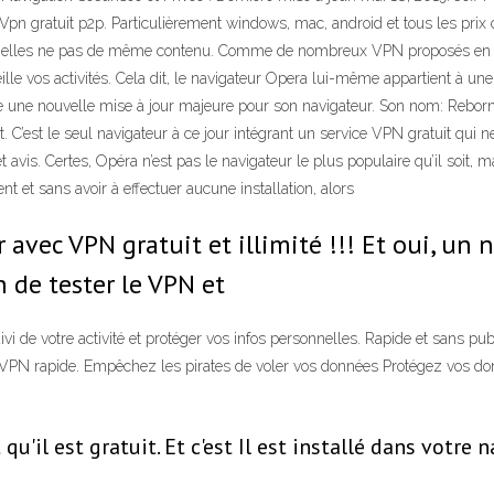
o Vpn gratuit p2p. Particulièrement windows, mac, android et tous les prix
ux, elles ne pas de même contenu. Comme de nombreux VPN proposés en tan
rveille vos activités. Cela dit, le navigateur Opera lui-même appartient à
e une nouvelle mise à jour majeure pour son navigateur. Son nom: Reborn 
t. C’est le seul navigateur à ce jour intégrant un service VPN gratuit qu
t avis. Certes, Opéra n’est pas le navigateur le plus populaire qu’il soit,
t et sans avoir à effectuer aucune installation, alors
 avec VPN gratuit et illimité !!! Et oui, un 
in de tester le VPN et
 de votre activité et protéger vos infos personnelles. Rapide et sans publi
VPN rapide. Empêchez les pirates de voler vos données Protégez vos donn
qu'il est gratuit. Et c'est Il est installé dans votre 