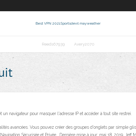
Best VPN 2021
Sportsdevil mayweather
Reeds67939
Avery2070
uit
n navigateur pour masquer l'adresse IP et accéder à tout site restrei.
alités avancées. Vous pouvez créer des groupes d'onglets par simple glis
gation Sécurisée et Privée . Dernière mise à jour: mai 18, 2019. Jeff Mart