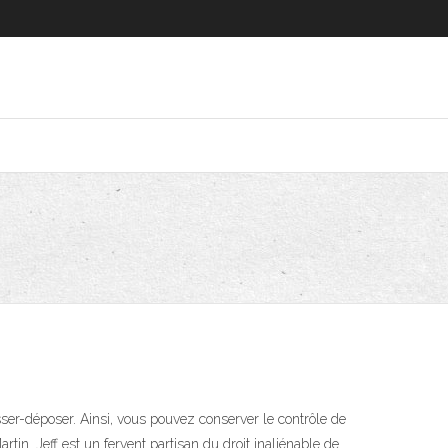
ser-déposer. Ainsi, vous pouvez conserver le contrôle de
in. Jeff est un fervent partisan du droit inaliénable de