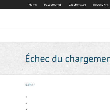
Home
Fosser60398
Laseter31143
Reeds67939
Échec du chargement
author