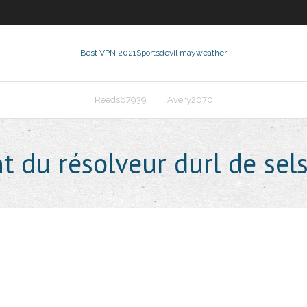
Best VPN 2021
Sportsdevil mayweather
Reeds67939
Avery2070
 du résolveur durl de sel