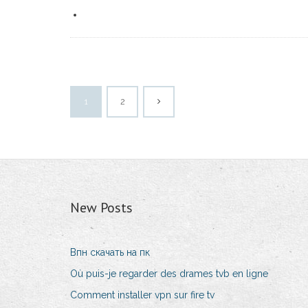
1
2
New Posts
Впн скачать на пк
Où puis-je regarder des drames tvb en ligne
Comment installer vpn sur fire tv