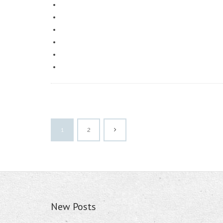
1
2
New Posts