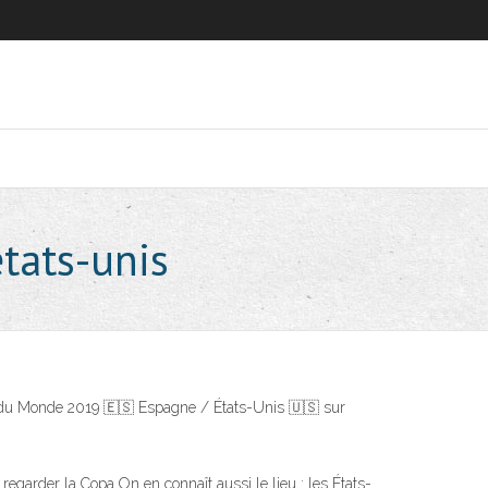
tats-unis
 du Monde 2019 🇪🇸 Espagne / États-Unis 🇺🇸 sur
e regarder la Copa On en connaît aussi le lieu : les États-