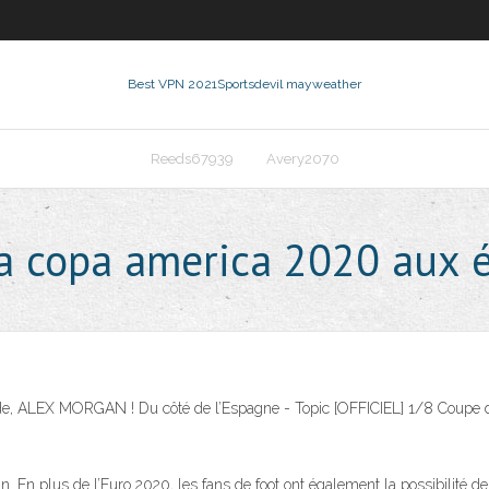
Best VPN 2021
Sportsdevil mayweather
Reeds67939
Avery2070
a copa america 2020 aux é
nde, ALEX MORGAN ! Du côté de l’Espagne - Topic [OFFICIEL] 1/8 Coupe
uin. En plus de l’Euro 2020, les fans de foot ont également la possibilité d