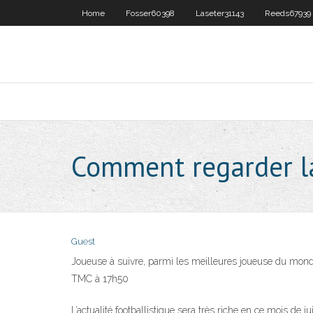
Home
Fosser60398
Laseter31143
Reeds67939
Comment regarder l
Guest
Joueuse à suivre, parmi les meilleures joueuse du mo
TMC à 17h50
L’actualité footballistique sera très riche en ce mois de j