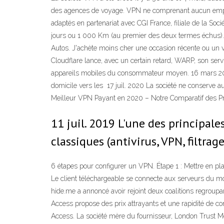
des agences de voyage. VPN ne comprenant aucun emplo
adaptés en partenariat avec CGI France, filiale de la So
jours ou 1 000 Km (au premier des deux termes échus).
Autos. J'achète moins cher une occasion récente ou un vé
Cloudflare lance, avec un certain retard, WARP, son serv
appareils mobiles du consommateur moyen. 16 mars 2020 
domicile vers les 17 juil. 2020 La société ne conserve au
Meilleur VPN Payant en 2020 – Notre Comparatif des Pr
11 juil. 2019 L'une des principales
classiques (antivirus, VPN, filtra
6 étapes pour configurer un VPN. Étape 1 : Mettre en 
Le client téléchargeable se connecte aux serveurs du mo
hide.me a annoncé avoir rejoint deux coalitions regroupant
Access propose des prix attrayants et une rapidité de co
Access. La société mère du fournisseur, London Trust Me