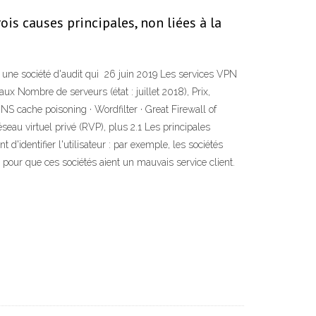
is causes principales, non liées à la
à une société d'audit qui 26 juin 2019 Les services VPN
x Nombre de serveurs (état : juillet 2018), Prix,
S cache poisoning · Wordfilter · Great Firewall of
seau virtuel privé (RVP), plus 2.1 Les principales
'identifier l'utilisateur : par exemple, les sociétés
our que ces sociétés aient un mauvais service client.