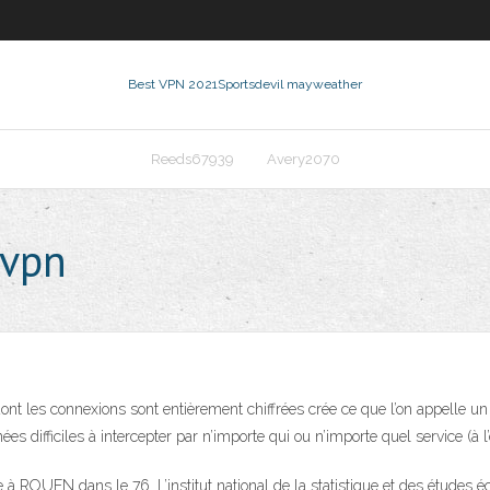
Best VPN 2021
Sportsdevil mayweather
Reeds67939
Avery2070
 vpn
N dont les connexions sont entièrement chiffrées crée ce que l’on appelle 
nées difficiles à intercepter par n’importe qui ou n’importe quel service (à
 à ROUEN dans le 76. L’institut national de la statistique et des études 