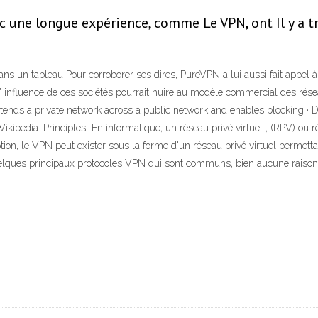
 une longue expérience, comme Le VPN, ont Il y a tro
ans un tableau Pour corroborer ses dires, PureVPN a lui aussi fait appel 
' influence de ces sociétés pourrait nuire au modèle commercial des réseau
tends a private network across a public network and enables blocking · DN
Wikipedia. Principles En informatique, un réseau privé virtuel , (RPV) ou ré
on, le VPN peut exister sous la forme d'un réseau privé virtuel permettant d
uelques principaux protocoles VPN qui sont communs, bien aucune raison p