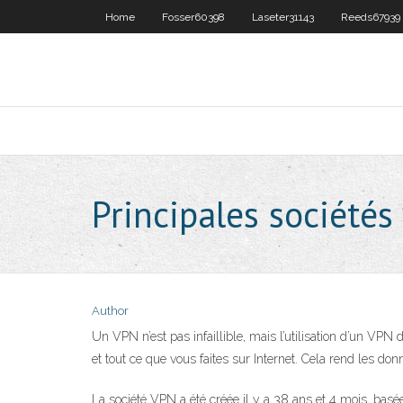
Home
Fosser60398
Laseter31143
Reeds67939
Principales sociétés
Author
Un VPN n’est pas infaillible, mais l’utilisation d’un VP
et tout ce que vous faites sur Internet. Cela rend les don
La société VPN a été créée il y a 38 ans et 4 mois, basée