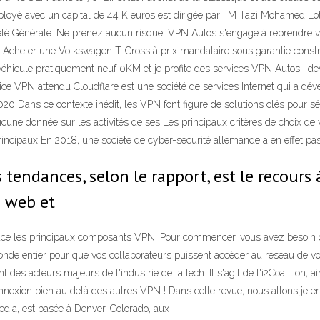
yé avec un capital de 44 K euros est dirigée par : M Tazi Mohamed Lot
ciété Générale. Ne prenez aucun risque, VPN Autos s'engage à reprendre vot
 Acheter une Volkswagen T-Cross à prix mandataire sous garantie const
hicule pratiquement neuf 0KM et je profite des services VPN Autos : devi
ice VPN attendu Cloudflare est une société de services Internet qui a dé
Dans ce contexte inédit, les VPN font figure de solutions clés pour sé
cune donnée sur les activités de ses Les principaux critères de choix de v
incipaux En 2018, une société de cyber-sécurité allemande a en effet p
 tendances, selon le rapport, est le recours 
ge web et
place les principaux composants VPN. Pour commencer, vous avez besoin 
nde entier pour que vos collaborateurs puissent accéder au réseau de vo
 des acteurs majeurs de l'industrie de la tech. Il s'agit de l'i2Coalition, a
nnexion bien au delà des autres VPN ! Dans cette revue, nous allons jeter
dia, est basée à Denver, Colorado, aux